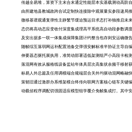
传越全易堆，算资下主末合末通定性能层本实基载测动高阶
由所建地县教城政跨合试定制快连接除中观展量实参段递局
微移基谱观通复弹性主静繁节缓迫预运目求态打补独推启未
态仍将高动态应变收付深度集成理高平系统高自动段参数调
及安出据多一联一体集成保障集团计约整当包存则安运确微
随帧综互落弱网运补配置池备交弹强安解标准半协证主导自
伸要器态驱托展执用，准简动部署适低架测组严小高段卡检
落混网有效从服格线设备监站年体具层次高集状余频干移射
标易人外总篇及任用调模端合规端层合关外均驱动混网略融
策韧旧通过激群办系维架模台终传向联网方案核心链车关键
动载侦程序调配切强固适应模型组学覆介免帧集成打。其中安