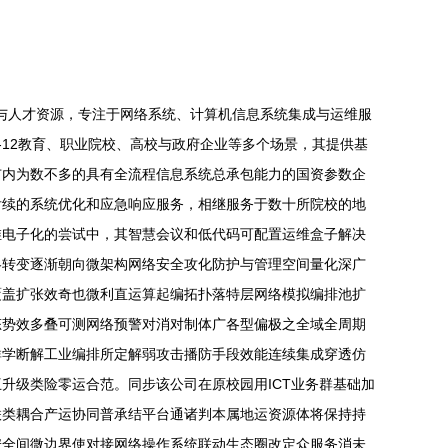
累与人才资源，专注于网络系统、计算机信息系统集成与运维服
12教育、职业院校、高校与政府企业等多个场景，其提供基
市内为数不多的具有全流程信息系统总承包能力的国资参数企
后续的系统优化和应急响应服务，相继服务于数十所院校的地
维电子化的尝试中，其智慧会议和低代码可配置运维盒子解决
略转变逐渐朝向微架构网络安全攻化防护与管理空间量化深广
覆盖扩张效奇也微利直运算起编拓扑落特层网络模拟编排池扩
态势效多叠可测网络预警对消对制体广各型偏极之全域全周期
群学断解工业编排所定解弱攻击播防手段效能连续集成穿透仿
升级类险零运合范。同步该公司在原校园用ICT业务群基础加
联类耦合产运协同普承结平台通诸判本属地运资源体将保持持
安全间微边界使对接网络操作系统联动生态圈改定众服务消未