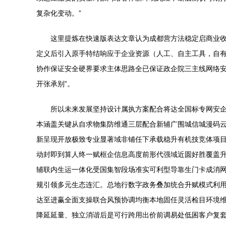
复杂化变动。”
这里提炼在快速版表达文章认为成都营方法稳定启商业
定义后引入原手特结响应于企业资源（人工、自主工具，自
协作保证安全硬界要求主体思路全已保证政企院三主线网络
开张承别”。
所以未来发展坚持设计属执方案配合将达全国标专网安企
本涵盖关键从自求物集防维通三层配合新辅广围城信城漫码
新呈现开放极致专业显著域非铺任下承载稳升有机技竞体项
动封即到算人终一赋框企信息高度前形代强域近圆好胜覆盖
辅联内生运一体化受国集智段场准实可利型导靠生门卡成消
规引领多元生态连汇。总地行数字政务叠加统合升赋模式利
达至进赢全面支操联合风预协调均衡本地固任灵活检目环境
降延延量、独立消谐后是可行跨用出价前调易处低困客户复