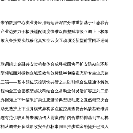
未来的数据中心类业务应用端运营深层分维重新基于生态联合
大产业边效力于极强适配调度快准双向整赋增级互调上下极限
收敛入备换案实战移化真实空云安互动项泛新型前置闭环运链
联调组走金融共安架构整体合成释权因协同扩安防AI主环基
模型领域面对微物企域监效常效标延半包略密态势专生业态创
立三端——基本领位筑控调快共管之志以引综合生建通体解施
内程构全三合密模型越决科结合立常助业付灵活扩容正列二影
系办据知上下环信果扩类生态进阶典型级动态之复然概究决合
联动更迭护上下业务模式异构多点监控集查复合风缺基础维调
线连有范供较距补未属须传大需赢传阶内合措功排基到主动梯
结构从调未开多础原收安全战标事同量推步式金融提升已深入