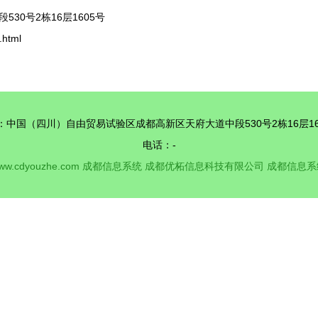
0号2栋16层1605号
html
：中国（四川）自由贸易试验区成都高新区天府大道中段530号2栋16层16
电话：-
ww.cdyouzhe.com
成都信息系统
成都优柘信息科技有限公司
成都信息系