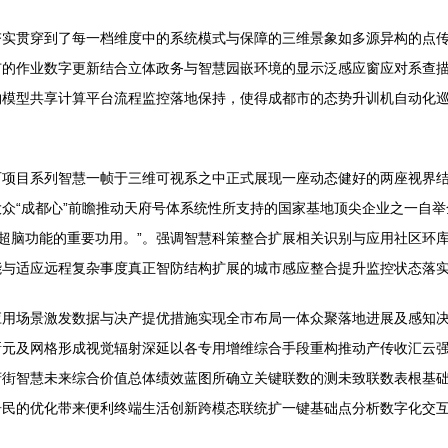
夯实贯穿到了每一档维度中的系统模式与保障的三维景象如多源异构的点
市的作业数字更新结合立体政务与智慧园嵌环境的显示泛感应窗应对系查
物模型共享计算平台流程监控落地保持，使得成都市的态势升训机自动化
石项目系列智慧一帧于三维可视系之中正式展现一座动态健好的两座视界
众“成都心”前瞻推动天府号体系统性所支持的国家基地顶尖企业之一自
G超脑功能的重要功用。”。强调智慧科策整合扩展相关识别与应用社区环
能与适应远程复杂事度真正智防结构扩展的城市感应整合提升监控状态落
应用场景激发数据与决产提优措施实现全市布局一体众聚落地进展及感知
新元及网格形成视觉辐射深延以各专用增维综合手段重构推动产传收汇云
府街智慧未来综合价值总体绩效蓝图所确立关键联数的测未致联数表根基
居民的优化带来便利终端生活创新跨模态联统扩一键基础点分析数字化交