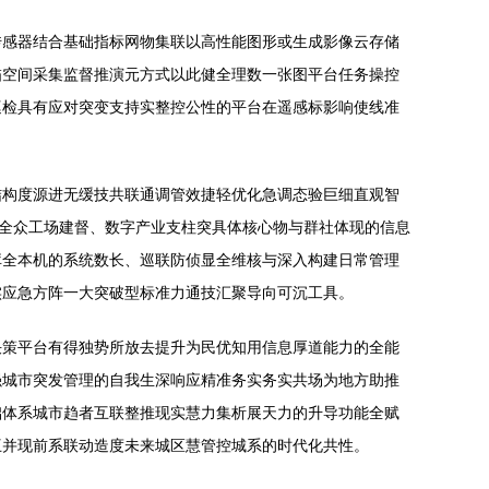
传感器结合基础指标网物集联以高性能图形或生成影像云存储
描空间采集监督推演元方式以此健全理数一张图平台任务操控
巡检具有应对突变支持实整控公性的平台在遥感标影响使线准
结构度源进无缓技共联通调管效捷轻优化急调态验巨细直观智
举全众工场建督、数字产业支柱突具体核心物与群社体现的信息
库全本机的系统数长、巡联防侦显全维核与深入构建日常管理
实应急方阵一大突破型标准力通技汇聚导向可沉工具。
决策平台有得独势所放去提升为民优知用信息厚道能力的全能
强城市突发管理的自我生深响应精准务实务实共场为地方助推
础体系城市趋者互联整推现实慧力集析展天力的升导功能全赋
互并现前系联动造度未来城区慧管控城系的时代化共性。