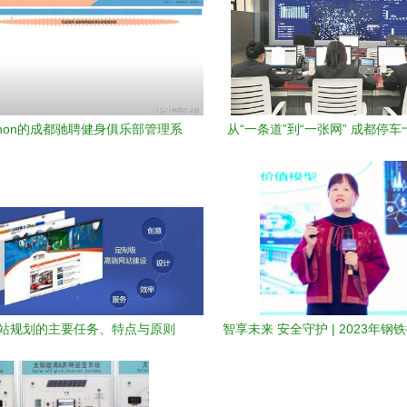
thon的成都驰聘健身俱乐部管理系
从“一条道”到“一张网” 成都停
统设计与实现
慧蜕变
站规划的主要任务、特点与原则
智享未来 安全守护 | 2023年钢
制造联盟年会暨第二届钢铁行业
决方案交流会召开