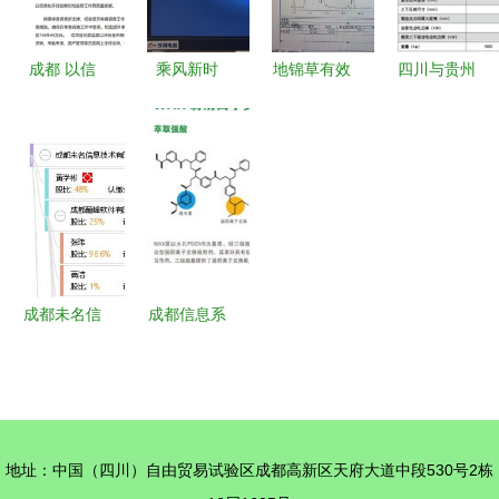
息系统实践
监管反思
都信息系统
成都 以信
乘风新时
地锦草有效
四川与贵州
息化助力纪
代，破浪新
成分检测分
地区屏显试
检监察工作
征程——新
析中色谱柱
验机WEW
高质量发展
政务服务中
的选择与应
系列在成都
心运行一周
用——以成
信息系统中
年（下） |
都信息系统
的应用探索
成都高新区
为支撑
政务服务信
成都未名信
成都信息系
息化升级纪
息技术有限
统的固相萃
实
责任公司
取柱厂家
深耕信息系
专业品质与
统领域，赋
技术创新的
地址：中国（四川）自由贸易试验区成都高新区天府大道中段530号2栋
能数字化未
完美结合